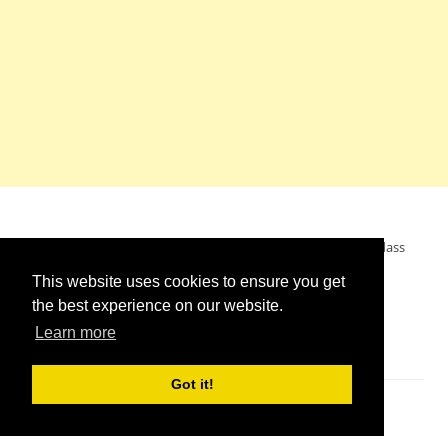
Mein Wunsch: dass alle Menschen ohne Krieg leben dürfen, dass
alle Menschen den Krieg verurteilen und sich von den
This website uses cookies to ensure you get
Kriegstreibern abwenden. Das wünsche ich mir.
the best experience on our website.
Learn more
Got it!
Impressum
//
Kontakt
//
Links