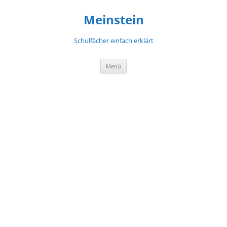
Meinstein
Schulfächer einfach erklärt
Zum
Menü
Inhalt
springen