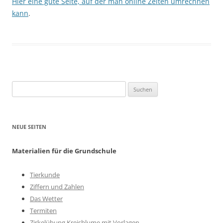
Hier eine gute Seite, auf der man online Zeiten umrechnen
kann
.
Suchen
nach:
NEUE SEITEN
Materialien für die Grundschule
Tierkunde
Ziffern und Zahlen
Das Wetter
Termiten
Zirkelübung Kreisblume mit Vorlagen