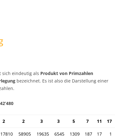
g
t sich eindeutig als
Produkt von Primzahlen
rlegung
bezeichnet. Es ist also
die Darstellung einer
zahlen.
942’480
2
2
3
3
5
7
11
17
117810
58905
19635
6545
1309
187
17
1