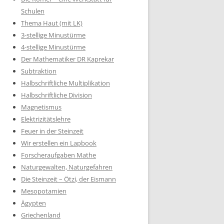
Schulen
Thema Haut (mit LK)
3-stellige Minustürme
4-stellige Minustürme
Der Mathematiker DR Kaprekar
Subtraktion
Halbschriftliche Multiplikation
Halbschriftliche Division
Magnetismus
Elektrizitätslehre
Feuer in der Steinzeit
Wir erstellen ein Lapbook
Forscheraufgaben Mathe
Naturgewalten, Naturgefahren
Die Steinzeit – Ötzi, der Eismann
Mesopotamien
Ägypten
Griechenland