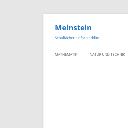
Meinstein
Schulfächer einfach erklärt
MATHEMATIK
NATUR UND TECHNIK
BIOLOGIE
PHYSIK
CHEMIE
GEOGRAFIE UND GEOL
ASTRONOMIE