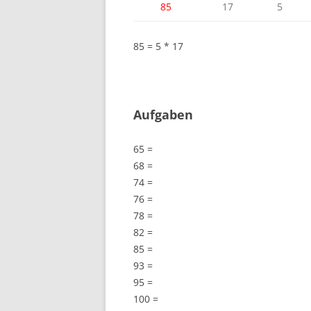
85
17
5
85 = 5 * 17
Aufgaben
65 =
68 =
74 =
76 =
78 =
82 =
85 =
93 =
95 =
100 =