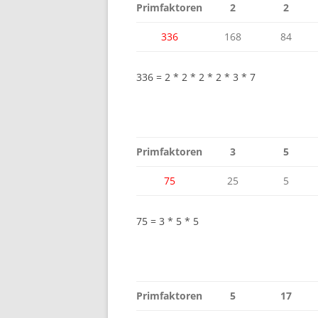
Primfaktoren
2
2
336
168
84
336 = 2 * 2 * 2 * 2 * 3 * 7
Primfaktoren
3
5
75
25
5
75 = 3 * 5 * 5
Primfaktoren
5
17