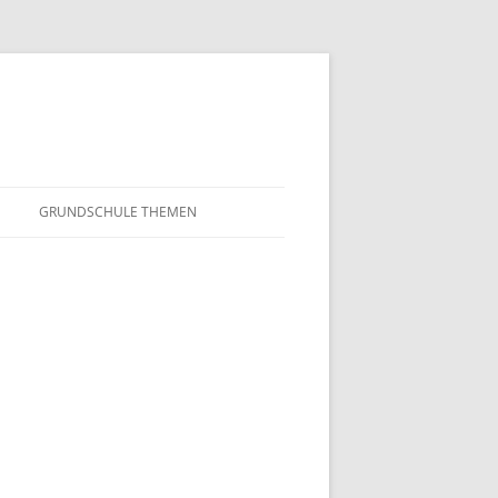
GRUNDSCHULE THEMEN
S
MATHEMATIK
IN DER SCHULE
DEUTSCH
SUNTERRICHT
NMG
E FILME
FRANZÖSISCH
AHL