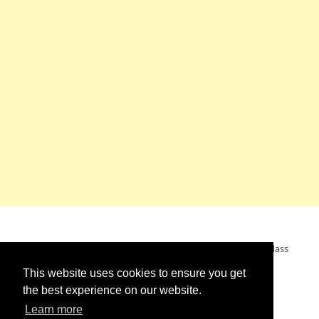
Mein Wunsch: dass alle Menschen ohne Krieg leben dürfen, dass
alle Menschen den Krieg verurteilen und sich von den
This website uses cookies to ensure you get
Kriegstreibern abwenden. Das wünsche ich mir.
the best experience on our website.
Learn more