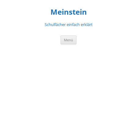
Meinstein
Schulfächer einfach erklärt
Zum
Menü
Inhalt
springen