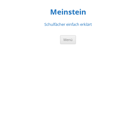
Meinstein
Schulfächer einfach erklärt
Zum
Menü
Inhalt
springen