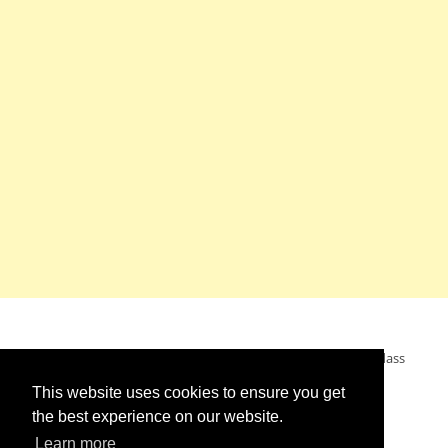
Mein Wunsch: dass alle Menschen ohne Krieg leben dürfen, dass
alle Menschen den Krieg verurteilen und sich von den
This website uses cookies to ensure you get
Kriegstreibern abwenden. Das wünsche ich mir.
the best experience on our website.
Learn more