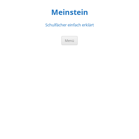
Meinstein
Schulfächer einfach erklärt
Zum
Menü
Inhalt
springen