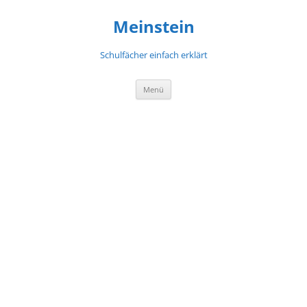
Meinstein
Schulfächer einfach erklärt
Zum
Menü
Inhalt
springen