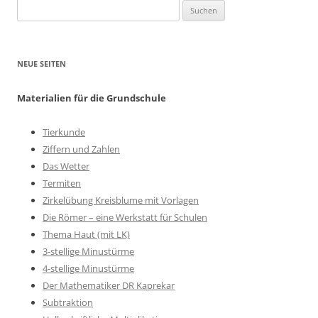
Suchen
nach:
NEUE SEITEN
Materialien für die Grundschule
Tierkunde
Ziffern und Zahlen
Das Wetter
Termiten
Zirkelübung Kreisblume mit Vorlagen
Die Römer – eine Werkstatt für Schulen
Thema Haut (mit LK)
3-stellige Minustürme
4-stellige Minustürme
Der Mathematiker DR Kaprekar
Subtraktion