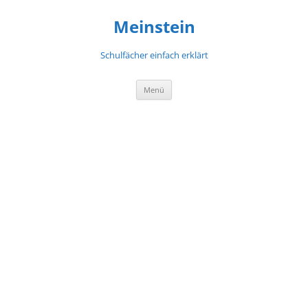
Meinstein
Schulfächer einfach erklärt
Zum
Menü
Inhalt
springen