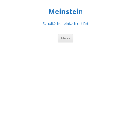
Meinstein
Schulfächer einfach erklärt
Zum
Menü
Inhalt
springen