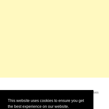
Mein Wunsch: dass alle Menschen ohne Krieg leben dürfen, dass
alle Menschen den Krieg verurteilen und sich von den
This website uses cookies to ensure you get
Kriegstreibern abwenden. Das wünsche ich mir.
the best experience on our website.