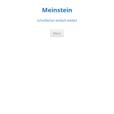
Meinstein
Schulfächer einfach erklärt
Zum
Menü
Inhalt
springen