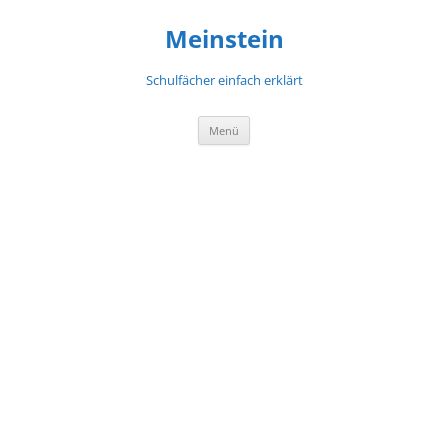
Meinstein
Schulfächer einfach erklärt
Zum
Menü
Inhalt
springen