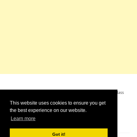
Mein Wunsch: dass alle Menschen ohne Krieg leben dürfen, dass
alle Menschen den Krieg verurteilen und sich von den
This website uses cookies to ensure you get
Kriegstreibern abwenden. Das wünsche ich mir.
the best experience on our website.
Learn more
Got it!