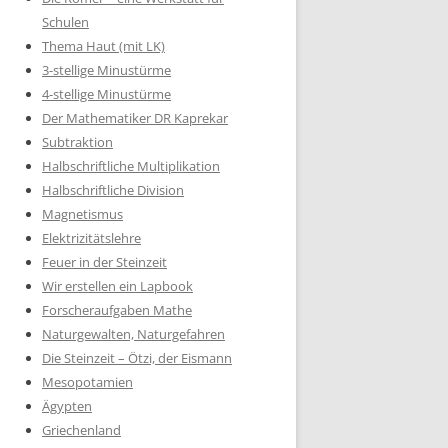
Schulen
Thema Haut (mit LK)
3-stellige Minustürme
4-stellige Minustürme
Der Mathematiker DR Kaprekar
Subtraktion
Halbschriftliche Multiplikation
Halbschriftliche Division
Magnetismus
Elektrizitätslehre
Feuer in der Steinzeit
Wir erstellen ein Lapbook
Forscheraufgaben Mathe
Naturgewalten, Naturgefahren
Die Steinzeit – Ötzi, der Eismann
Mesopotamien
Ägypten
Griechenland