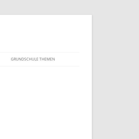
GRUNDSCHULE THEMEN
S
MATHEMATIK
IN DER SCHULE
DEUTSCH
SUNTERRICHT
NMG
E FILME
FRANZÖSISCH
AHL