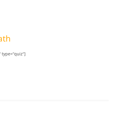
ath
type=“quiz“]