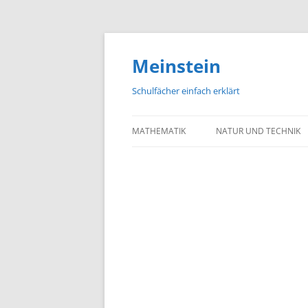
Meinstein
Schulfächer einfach erklärt
MATHEMATIK
NATUR UND TECHNIK
BIOLOGIE
PHYSIK
CHEMIE
GEOGRAFIE UND GEOL
ASTRONOMIE