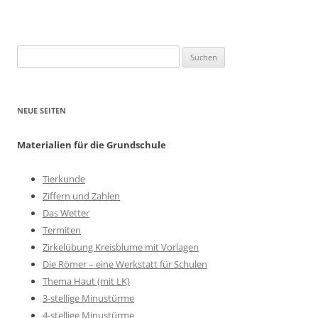
Suchen
nach:
NEUE SEITEN
Materialien für die Grundschule
Tierkunde
Ziffern und Zahlen
Das Wetter
Termiten
Zirkelübung Kreisblume mit Vorlagen
Die Römer – eine Werkstatt für Schulen
Thema Haut (mit LK)
3-stellige Minustürme
4-stellige Minustürme