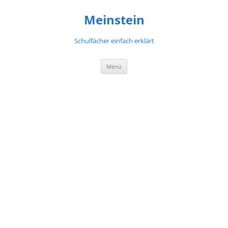
Meinstein
Schulfächer einfach erklärt
Zum
Menü
Inhalt
springen