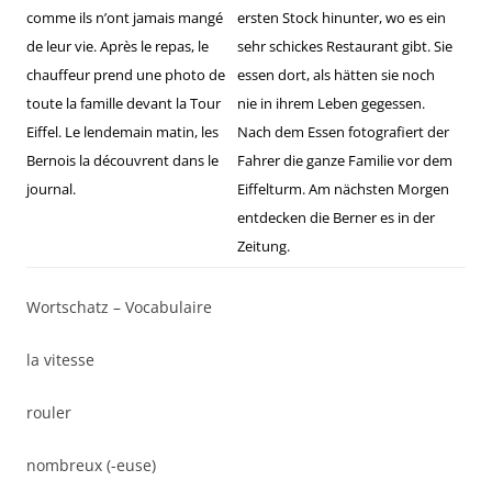
comme ils n’ont jamais mangé
ersten Stock hinunter, wo es ein
de leur vie. Après le repas, le
sehr schickes Restaurant gibt. Sie
chauffeur prend une photo de
essen dort, als hätten sie noch
toute la famille devant la Tour
nie in ihrem Leben gegessen.
Eiffel. Le lendemain matin, les
Nach dem Essen fotografiert der
Bernois la découvrent dans le
Fahrer die ganze Familie vor dem
journal.
Eiffelturm. Am nächsten Morgen
entdecken die Berner es in der
Zeitung.
Wortschatz – Vocabulaire
la vitesse
rouler
nombreux (-euse)