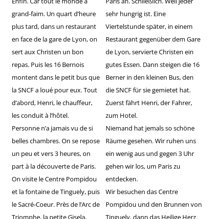
Enfin. Car tout le monde a
Paris an. Schließlich. Weil jeder
grand-faim. Un quart d’heure
sehr hungrig ist. Eine
plus tard, dans un restaurant
Viertelstunde später, in einem
en face de la gare de Lyon, on
Restaurant gegenüber dem Gare
sert aux Christen un bon
de Lyon, servierte Christen ein
repas. Puis les 16 Bernois
gutes Essen. Dann steigen die 16
montent dans le petit bus que
Berner in den kleinen Bus, den
la SNCF a loué pour eux. Tout
die SNCF für sie gemietet hat.
d’abord, Henri, le chauffeur,
Zuerst fährt Henri, der Fahrer,
les conduit à l’hôtel.
zum Hotel.
Personne n’a jamais vu de si
Niemand hat jemals so schöne
belles chambres. On se repose
Räume gesehen. Wir ruhen uns
un peu et vers 3 heures, on
ein wenig aus und gegen 3 Uhr
part à la découverte de Paris.
gehen wir los, um Paris zu
On visite le Centre Pompidou
entdecken.
et la fontaine de Tinguely, puis
Wir besuchen das Centre
le Sacré-Coeur. Près de l’Arc de
Pompidou und den Brunnen von
Triomphe, la petite Gisela,
Tinguely, dann das Heilige Herz.