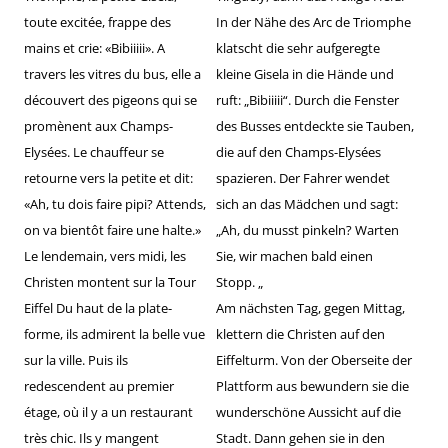
toute excitée, frappe des
In der Nähe des Arc de Triomphe
mains et crie: «Bibiiiii». A
klatscht die sehr aufgeregte
travers les vitres du bus, elle a
kleine Gisela in die Hände und
découvert des pigeons qui se
ruft: „Bibiiiii“. Durch die Fenster
promènent aux Champs-
des Busses entdeckte sie Tauben,
Elysées. Le chauffeur se
die auf den Champs-Elysées
retourne vers la petite et dit:
spazieren. Der Fahrer wendet
«Ah, tu dois faire pipi? Attends,
sich an das Mädchen und sagt:
on va bientôt faire une halte.»
„Ah, du musst pinkeln? Warten
Le lendemain, vers midi, les
Sie, wir machen bald einen
Christen montent sur la Tour
Stopp. „
Eiffel Du haut de la plate-
Am nächsten Tag, gegen Mittag,
forme, ils admirent la belle vue
klettern die Christen auf den
sur la ville. Puis ils
Eiffelturm. Von der Oberseite der
redescendent au premier
Plattform aus bewundern sie die
étage, où il y a un restaurant
wunderschöne Aussicht auf die
très chic. Ils y mangent
Stadt. Dann gehen sie in den