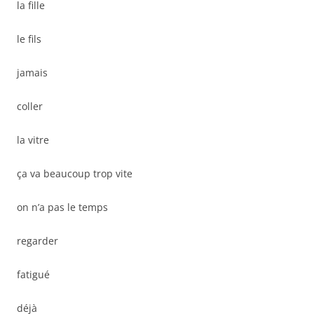
la fille
le fils
jamais
coller
la vitre
ça va beaucoup trop vite
on n’a pas le temps
regarder
fatigué
déjà