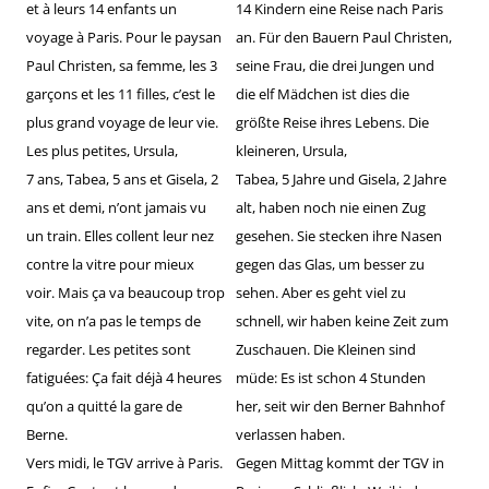
et à leurs 14 enfants un
14 Kindern eine Reise nach Paris
voyage à Paris. Pour le paysan
an. Für den Bauern Paul Christen,
Paul Christen, sa femme, les 3
seine Frau, die drei Jungen und
garçons et les 11 filles, c’est le
die elf Mädchen ist dies die
plus grand voyage de leur vie.
größte Reise ihres Lebens. Die
Les plus petites, Ursula,
kleineren, Ursula,
7 ans, Tabea, 5 ans et Gisela, 2
Tabea, 5 Jahre und Gisela, 2 Jahre
ans et demi, n’ont jamais vu
alt, haben noch nie einen Zug
un train. Elles collent leur nez
gesehen. Sie stecken ihre Nasen
contre la vitre pour mieux
gegen das Glas, um besser zu
voir. Mais ça va beaucoup trop
sehen. Aber es geht viel zu
vite, on n’a pas le temps de
schnell, wir haben keine Zeit zum
regarder. Les petites sont
Zuschauen. Die Kleinen sind
fatiguées: Ça fait déjà 4 heures
müde: Es ist schon 4 Stunden
qu’on a quitté la gare de
her, seit wir den Berner Bahnhof
Berne.
verlassen haben.
Vers midi, le TGV arrive à Paris.
Gegen Mittag kommt der TGV in