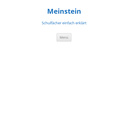
Meinstein
Schulfächer einfach erklärt
Zum
Menü
Inhalt
springen