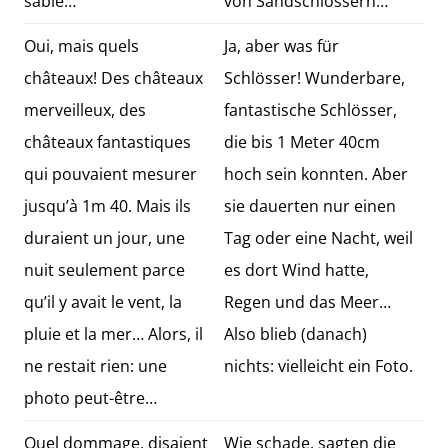
sable…
von Sandschlössern…
Oui, mais quels
Ja, aber was für
châteaux! Des châteaux
Schlösser! Wunderbare,
merveilleux, des
fantastische Schlösser,
châteaux fantastiques
die bis 1 Meter 40cm
qui pouvaient mesurer
hoch sein konnten. Aber
jusqu’à 1m 40. Mais ils
sie dauerten nur einen
duraient un jour, une
Tag oder eine Nacht, weil
nuit seulement parce
es dort Wind hatte,
qu’il y avait le vent, la
Regen und das Meer…
pluie et la mer… Alors, il
Also blieb (danach)
ne restait rien: une
nichts: vielleicht ein Foto.
photo peut-être…
Quel dommage, disaient
Wie schade, sagten die