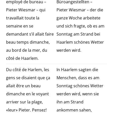
employé de bureau –
Büroangestellten –
Pieter Wiesmar – qui
Pieter Wiesmar – der die
travaillait toute la
ganze Woche arbeitete
semaine en se
und sich fragte, ob es am
demandant s’il allait faire
Sonntag am Strand bei
beau temps dimanche,
Haarlem schönes Wetter
au bord de la mer, du
werden wird.
côté de Haarlem.
Du côté de Harlem, les
In Haarlem sagten die
gens se disaient que ça
Menschen, dass es am
allait être un beau
Sonntag schönes Wetter
dimanche en le voyant
werden wird, wenn sie
arriver sur la plage,
ihn am Strand
«leur» Pieter. Pensez!
ankommen sahen,