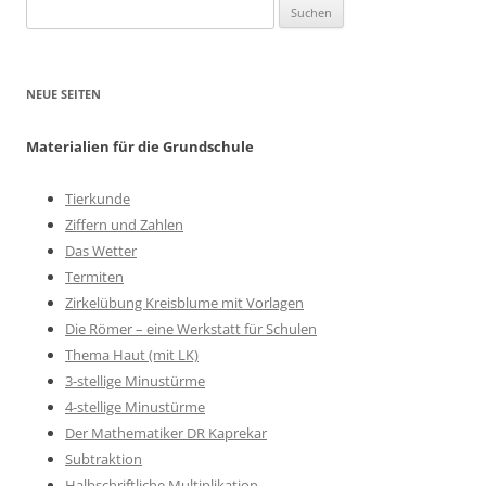
Suchen
nach:
NEUE SEITEN
Materialien für die Grundschule
Tierkunde
Ziffern und Zahlen
Das Wetter
Termiten
Zirkelübung Kreisblume mit Vorlagen
Die Römer – eine Werkstatt für Schulen
Thema Haut (mit LK)
3-stellige Minustürme
4-stellige Minustürme
Der Mathematiker DR Kaprekar
Subtraktion
Halbschriftliche Multiplikation