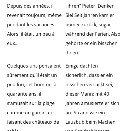
Depuis des années, il
„ihren“ Pieter. Denken
revenait toujours, même
Sie! Seit Jahren kam er
pendant les vacances.
immer zurück, sogar
Alors, il était un peu à
während der Ferien. Also
eux…
gehörte er ein bisschen
ihnen…
Quelques-uns pensaient
Einige dachten
sûrement qu’il était un
sicherlich, dass er ein
peu fou, cet homme: à
bisschen verrückt sei,
quarante ans, il
dieser Mann: mit 40
s’amusait sur la plage
Jahren amüsierte er sich
comme un gamin, en
am Strand wie ein
faisant des châteaux de
Lausbub beim Machen