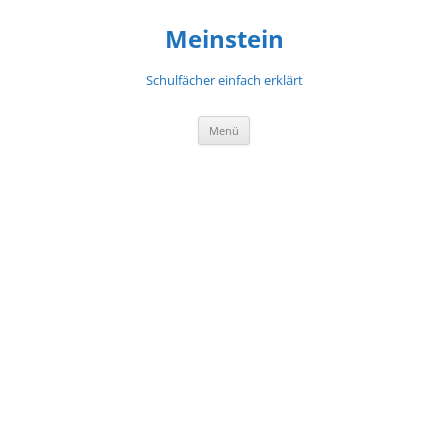
Meinstein
Schulfächer einfach erklärt
Zum
Menü
Inhalt
springen