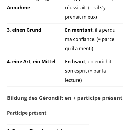
Annahme
réussirait. (= s’il s’y
prenait mieux)
3. einen Grund
En mentant
, il a perdu
ma confiance. (= parce
qu’il a menti)
4. eine Art, ein Mittel
En lisant
, on enrichit
son esprit (= par la
lecture)
Bildung des Gérondif: en + participe présent
Participe présent