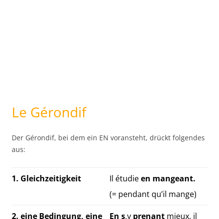
Le Gérondif
Der Gérondif, bei dem ein EN voransteht, drückt folgendes
aus:
1. Gleichzeitigkeit
Il étudie
en mangeant.
(= pendant qu’il mange)
2. eine Bedingung, eine
En s
‚y
prenant
mieux, il