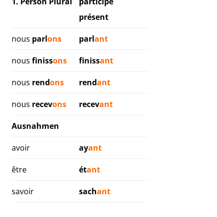
1. Person Plural
participe
présent
nous
parl
ons
parl
ant
nous
finiss
ons
finiss
ant
nous
rend
ons
rend
ant
nous
recev
ons
recev
ant
Ausnahmen
avoir
ay
ant
être
ét
ant
savoir
sach
ant