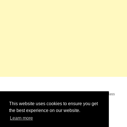
Mein Wunsch: dass alle Menschen ohne Krieg leben dürfen, dass
alle Menschen den Krieg verurteilen und sich von den
This website uses cookies to ensure you get
Kriegstreibern abwenden. Das wünsche ich mir.
the best experience on our website.
Learn more