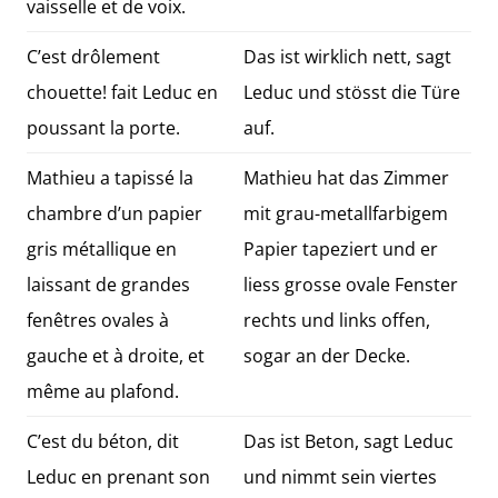
vaisselle et de voix.
C’est drôlement
Das ist wirklich nett, sagt
chouette! fait Leduc en
Leduc und stösst die Türe
poussant la porte.
auf.
Mathieu a tapissé la
Mathieu hat das Zimmer
chambre d’un papier
mit grau-metallfarbigem
gris métallique en
Papier tapeziert und er
laissant de grandes
liess grosse ovale Fenster
fenêtres ovales à
rechts und links offen,
gauche et à droite, et
sogar an der Decke.
même au plafond.
C’est du béton, dit
Das ist Beton, sagt Leduc
Leduc en prenant son
und nimmt sein viertes