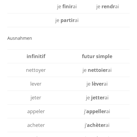
je
finir
ai
je
rendr
ai
je
partir
ai
Ausnahmen
infinitif
futur simple
nettoyer
je
nettoier
ai
lever
je
lèver
ai
jeter
je
jetter
ai
appeler
j‘
appeller
ai
acheter
j‘
achèter
ai