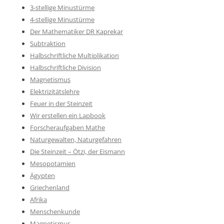
3-stellige Minustürme
4-stellige Minustürme
Der Mathematiker DR Kaprekar
Subtraktion
Halbschriftliche Multiplikation
Halbschriftliche Division
Magnetismus
Elektrizitätslehre
Feuer in der Steinzeit
Wir erstellen ein Lapbook
Forscheraufgaben Mathe
Naturgewalten, Naturgefahren
Die Steinzeit – Ötzi, der Eismann
Mesopotamien
Ägypten
Griechenland
Afrika
Menschenkunde
Magnetismus