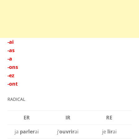
-ai
-as
-a
-ons
-ez
-ont
RADICAL
ER
IR
RE
ja
parler
ai
j‘
ouvrir
ai
je
lir
ai