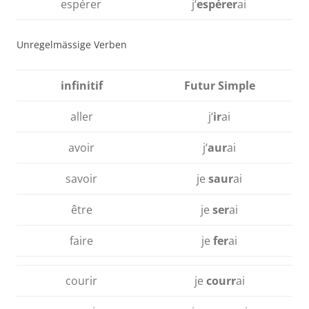
espérer
j‘
espérer
ai
Unregelmässige Verben
infinitif
Futur Simple
aller
j‘
ir
ai
avoir
j‘
aur
ai
savoir
je
saur
ai
être
je
ser
ai
faire
je
fer
ai
courir
je
courr
ai