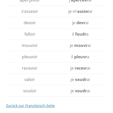
aperçevoir
j‘
apercevr
ai
s’asseoir
je m‘
assier
ai
devoir
je
devr
ai
falloir
il
faudr
a
mouvoir
je
mouvr
ai
pleuvoir
il
pleuvr
a
recevoir
je
recevr
ai
valoir
je
vaudr
ai
vouloir
je
voudr
ai
Zurück zur Französisch-Seite