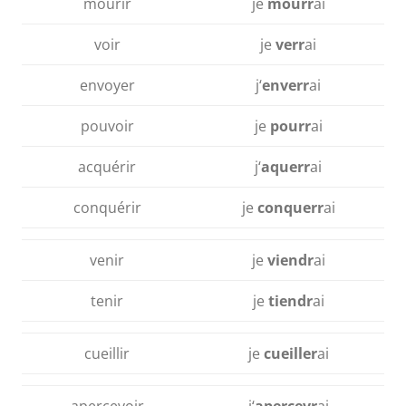
mourir
je
mourr
ai
voir
je
verr
ai
envoyer
j‘
enverr
ai
pouvoir
je
pourr
ai
acquérir
j‘
aquerr
ai
conquérir
je
conquerr
ai
venir
je
viendr
ai
tenir
je
tiendr
ai
cueillir
je
cueiller
ai