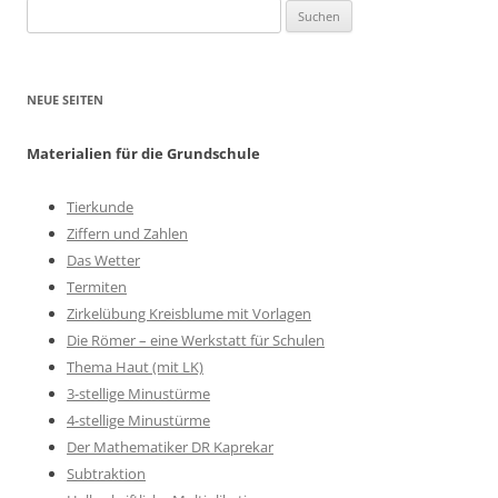
Suchen
nach:
NEUE SEITEN
Materialien für die Grundschule
Tierkunde
Ziffern und Zahlen
Das Wetter
Termiten
Zirkelübung Kreisblume mit Vorlagen
Die Römer – eine Werkstatt für Schulen
Thema Haut (mit LK)
3-stellige Minustürme
4-stellige Minustürme
Der Mathematiker DR Kaprekar
Subtraktion