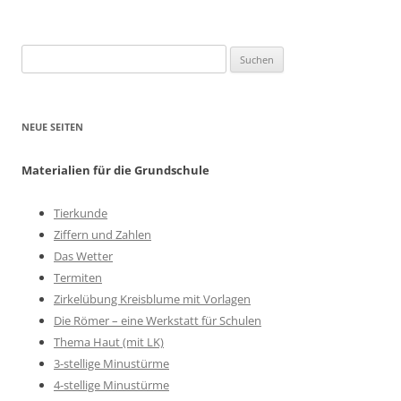
Suchen
nach:
NEUE SEITEN
Materialien für die Grundschule
Tierkunde
Ziffern und Zahlen
Das Wetter
Termiten
Zirkelübung Kreisblume mit Vorlagen
Die Römer – eine Werkstatt für Schulen
Thema Haut (mit LK)
3-stellige Minustürme
4-stellige Minustürme