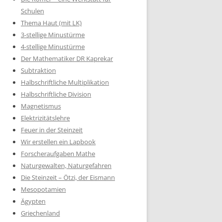
Schulen
Thema Haut (mit LK)
3-stellige Minustürme
4-stellige Minustürme
Der Mathematiker DR Kaprekar
Subtraktion
Halbschriftliche Multiplikation
Halbschriftliche Division
Magnetismus
Elektrizitätslehre
Feuer in der Steinzeit
Wir erstellen ein Lapbook
Forscheraufgaben Mathe
Naturgewalten, Naturgefahren
Die Steinzeit – Ötzi, der Eismann
Mesopotamien
Ägypten
Griechenland