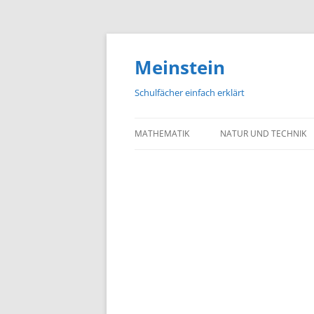
Meinstein
Schulfächer einfach erklärt
MATHEMATIK
NATUR UND TECHNIK
BIOLOGIE
PHYSIK
CHEMIE
GEOGRAFIE UND GEOL
ASTRONOMIE