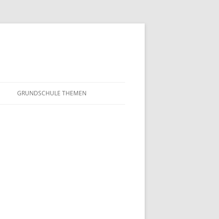
GRUNDSCHULE THEMEN
S
MATHEMATIK
IN DER SCHULE
DEUTSCH
SUNTERRICHT
NMG
E FILME
FRANZÖSISCH
AHL