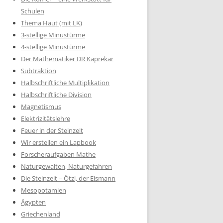
Schulen
Thema Haut (mit LK)
3-stellige Minustürme
4-stellige Minustürme
Der Mathematiker DR Kaprekar
Subtraktion
Halbschriftliche Multiplikation
Halbschriftliche Division
Magnetismus
Elektrizitätslehre
Feuer in der Steinzeit
Wir erstellen ein Lapbook
Forscheraufgaben Mathe
Naturgewalten, Naturgefahren
Die Steinzeit – Ötzi, der Eismann
Mesopotamien
Ägypten
Griechenland