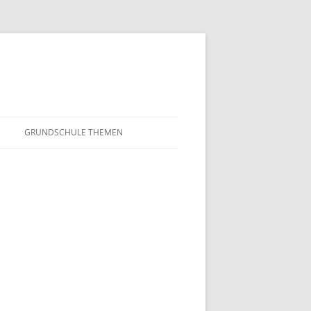
GRUNDSCHULE THEMEN
S
MATHEMATIK
IN DER SCHULE
DEUTSCH
SUNTERRICHT
NMG
E FILME
FRANZÖSISCH
AHL