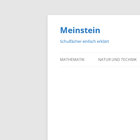
Meinstein
Schulfächer einfach erklärt
MATHEMATIK
NATUR UND TECHNIK
BIOLOGIE
PHYSIK
CHEMIE
GEOGRAFIE UND GEOL
ASTRONOMIE