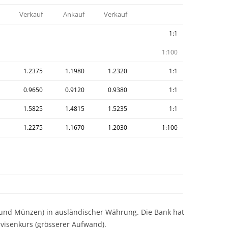
Verkauf
Ankauf
Verkauf
1:1
1:100
1.2375
1.1980
1.2320
1:1
0.9650
0.9120
0.9380
1:1
1.5825
1.4815
1.5235
1:1
1.2275
1.1670
1.2030
1:100
n und Münzen) in ausländischer Währung. Die Bank hat
visenkurs (grösserer Aufwand).