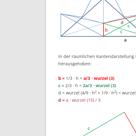
In der räumlichen Kantendarstellung i
herausgehoben:
b =
1/3 ⋅ h =
a/3 ⋅ wurzel (3)
c =
2/3 ⋅ h =
2a/3 ⋅ wurzel (3)
2
2
d = wurzel (4/9 ⋅ h
+ 1/9 ⋅ h
) = wurzel
d =
a ⋅ wurzel (15) / 3