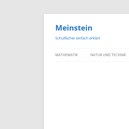
Meinstein
Schulfächer einfach erklärt
MATHEMATIK
NATUR UND TECHNIK
BIOLOGIE
PHYSIK
CHEMIE
GEOGRAFIE UND GEOL
ASTRONOMIE