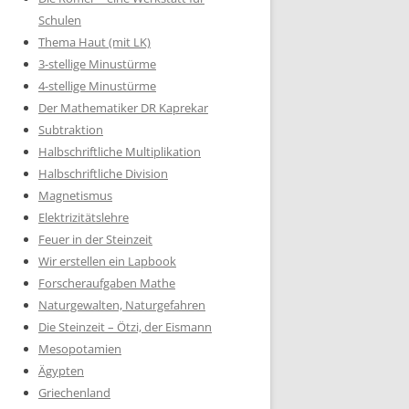
Schulen
Thema Haut (mit LK)
3-stellige Minustürme
4-stellige Minustürme
Der Mathematiker DR Kaprekar
Subtraktion
Halbschriftliche Multiplikation
Halbschriftliche Division
Magnetismus
Elektrizitätslehre
Feuer in der Steinzeit
Wir erstellen ein Lapbook
Forscheraufgaben Mathe
Naturgewalten, Naturgefahren
Die Steinzeit – Ötzi, der Eismann
Mesopotamien
Ägypten
Griechenland