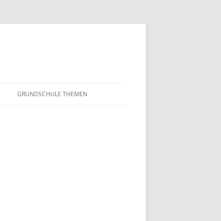
GRUNDSCHULE THEMEN
S
MATHEMATIK
IN DER SCHULE
DEUTSCH
SUNTERRICHT
NMG
E FILME
FRANZÖSISCH
AHL