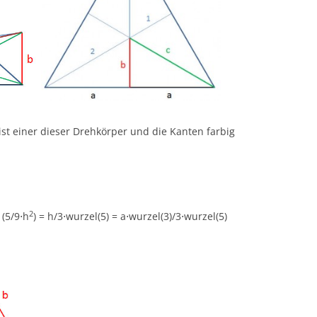
st einer dieser Drehkörper und die Kanten farbig
2
 (5/9⋅h
) = h/3⋅wurzel(5) = a⋅wurzel(3)/3⋅wurzel(5)