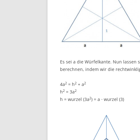
Es sei a die Würfelkante. Nun lassen s
berechnen, indem wir die rechtwinkli
2
2
2
4a
= h
+ a
2
2
h
= 3a
2
h = wurzel (3a
) = a ⋅ wurzel (3)