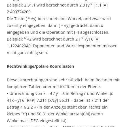
x
Beispiel: 2.31.1 wird berechnet durch 2.3 [y
] 1.1 [=]
2.499774269.
x
Die Taste [
√y] berechnet eine Wurzel, und zwar wird
x
zuerst y eingegeben, dann [
√y] gedrückt, dann x
eingegeben und die Operation mit [=] abgeschlossen.
6
x
Beispiel:
√2 wird berechnet durch 2 [
√y] 6 [=]
1.122462048. Exponenten und Wurzelexponenten müssen
nicht ganzzahlig sein.
Rechtwinklige/polare Koordinaten
Diese Umrechnungen sind sehr nützlich beim Rechnen mit
komplexen Zahlen oder mit Kräften in der Ebene.
• Umrechnung von x = 4 / y = 6 in Betrag r und Winkel ϕ:
4 [x⇔y] 6 [R>P] 7.211 [xÆy] 56.31 – dabei ist 7.211 der
Betrag 4 6 2 2 + (in der Anzeige steht oben rechts ein
kleines “r”) und 56.31 der Winkel arctan(6/4) (wenn
Winkelmass DEG eingestellt ist).