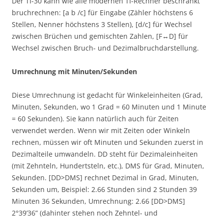
Der TI-30 kann wie alle modernen TI-Rechner beschränkt
bruchrechnen: [a b /c] für Eingabe (Zähler höchstens 6
Stellen, Nenner höchstens 3 Stellen), [d/c] für Wechsel
zwischen Brüchen und gemischten Zahlen, [F↔D] für
Wechsel zwischen Bruch- und Dezimalbruchdarstellung.
Umrechnung mit Minuten/Sekunden
Diese Umrechnung ist gedacht für Winkeleinheiten (Grad,
Minuten, Sekunden, wo 1 Grad = 60 Minuten und 1 Minute
= 60 Sekunden). Sie kann natürlich auch für Zeiten
verwendet werden. Wenn wir mit Zeiten oder Winkeln
rechnen, müssen wir oft Minuten und Sekunden zuerst in
Dezimalteile umwandeln. DD steht für Dezimaleinheiten
(mit Zehnteln, Hundertsteln, etc.), DMS für Grad, Minuten,
Sekunden. [DD>DMS] rechnet Dezimal in Grad, Minuten,
Sekunden um, Beispiel: 2.66 Stunden sind 2 Stunden 39
Minuten 36 Sekunden, Umrechnung: 2.66 [DD>DMS]
2°39’36” (dahinter stehen noch Zehntel- und