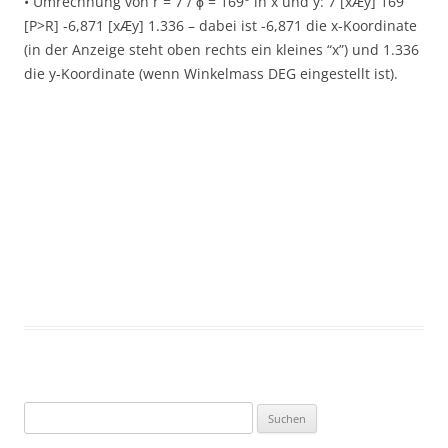
• Umrechnung von r = 7 / ϕ = 169° in x und y: 7 [xÆy] 169
[P>R] -6,871 [xÆy] 1.336 – dabei ist -6,871 die x-Koordinate
(in der Anzeige steht oben rechts ein kleines “x”) und 1.336
die y-Koordinate (wenn Winkelmass DEG eingestellt ist).
Suchen
nach: