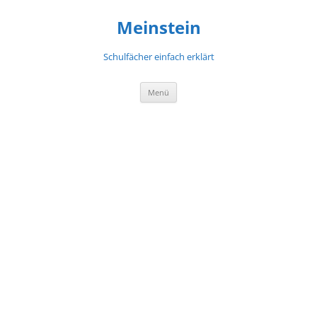
Meinstein
Schulfächer einfach erklärt
Zum
Menü
Inhalt
springen