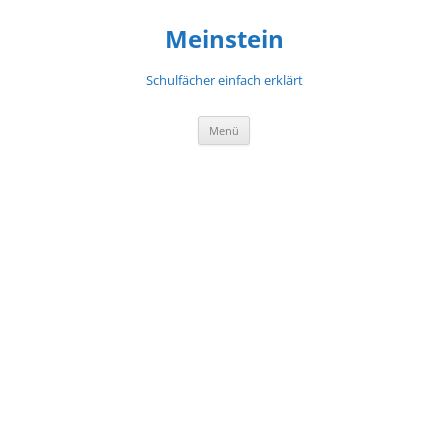
Meinstein
Schulfächer einfach erklärt
Zum
Menü
Inhalt
springen