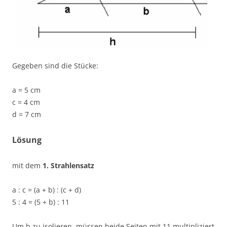
Gegeben sind die Stücke:
a = 5 cm
c = 4 cm
d = 7 cm
Lösung
mit dem
1. Strahlensatz
a : c = (a + b) : (c + d)
5 : 4 = (5 + b) : 11
Um b zu isolieren, müssen beide Seiten mit 11 multipliziert