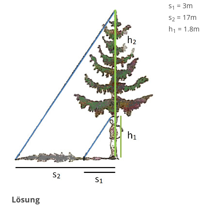
s
= 3m
1
s
= 17m
2
h
= 1.8m
1
Lösung