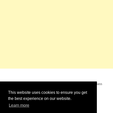
Mein Wunsch: dass alle Menschen ohne Krieg leben dürfen, dass
alle Menschen den Krieg verurteilen und sich von den
This website uses cookies to ensure you get
Kriegstreibern abwenden. Das wünsche ich mir.
the best experience on our website.
Learn more