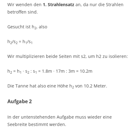
Wir wenden den
1. Strahlensatz
an, da nur die Strahlen
betroffen sind.
Gesucht ist h
, also
2
h
/s
= h
/s
2
2
1
1
Wir multiplizieren beide Seiten mit s2, um h2 zu isolieren:
h
= h
· s
: s
= 1.8m · 17m : 3m = 10.2m
2
1
2
1
Die Tanne hat also eine Höhe h
von 10.2 Meter.
2
Aufgabe 2
In der untenstehenden Aufgabe muss wieder eine
Seebreite bestimmt werden.