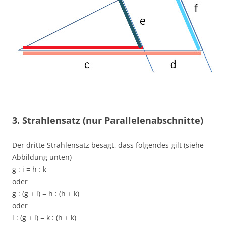
3. Strahlensatz (nur Parallelenabschnitte)
Der dritte Strahlensatz besagt, dass folgendes gilt (siehe
Abbildung unten)
g : i = h : k
oder
g : (g + i) = h : (h + k)
oder
i : (g + i) = k : (h + k)