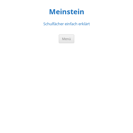
Meinstein
Schulfächer einfach erklärt
Zum
Menü
Inhalt
springen