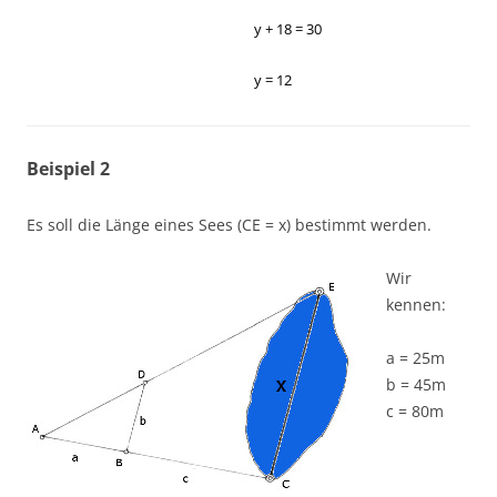
y + 18 = 30
y = 12
Beispiel 2
Es soll die Länge eines Sees (CE = x) bestimmt werden.
Wir
kennen:
a = 25m
b = 45m
c = 80m