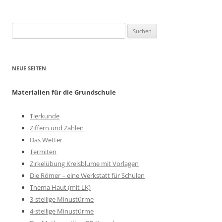
Suchen
nach:
NEUE SEITEN
Materialien für die Grundschule
Tierkunde
Ziffern und Zahlen
Das Wetter
Termiten
Zirkelübung Kreisblume mit Vorlagen
Die Römer – eine Werkstatt für Schulen
Thema Haut (mit LK)
3-stellige Minustürme
4-stellige Minustürme