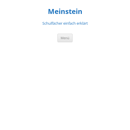
Meinstein
Schulfächer einfach erklärt
Zum
Menü
Inhalt
springen