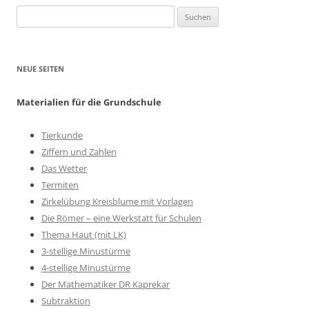
Suchen
nach:
NEUE SEITEN
Materialien für die Grundschule
Tierkunde
Ziffern und Zahlen
Das Wetter
Termiten
Zirkelübung Kreisblume mit Vorlagen
Die Römer – eine Werkstatt für Schulen
Thema Haut (mit LK)
3-stellige Minustürme
4-stellige Minustürme
Der Mathematiker DR Kaprekar
Subtraktion