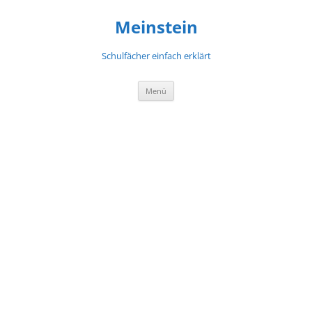
Meinstein
Schulfächer einfach erklärt
Zum
Menü
Inhalt
springen