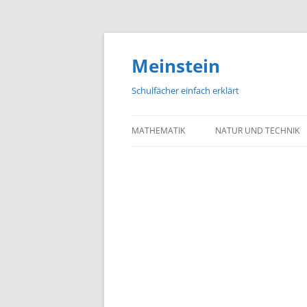
Meinstein
Schulfächer einfach erklärt
MATHEMATIK
NATUR UND TECHNIK
BIOLOGIE
PHYSIK
CHEMIE
GEOGRAFIE UND GEOL
ASTRONOMIE