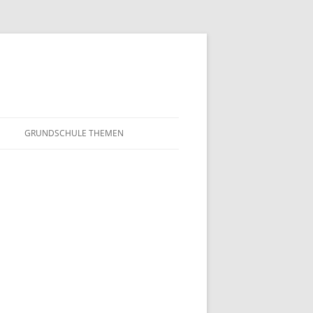
GRUNDSCHULE THEMEN
S
MATHEMATIK
IN DER SCHULE
DEUTSCH
SUNTERRICHT
NMG
E FILME
FRANZÖSISCH
AHL