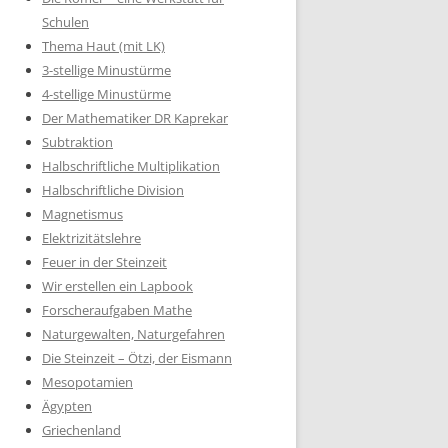
Schulen
Thema Haut (mit LK)
3-stellige Minustürme
4-stellige Minustürme
Der Mathematiker DR Kaprekar
Subtraktion
Halbschriftliche Multiplikation
Halbschriftliche Division
Magnetismus
Elektrizitätslehre
Feuer in der Steinzeit
Wir erstellen ein Lapbook
Forscheraufgaben Mathe
Naturgewalten, Naturgefahren
Die Steinzeit – Ötzi, der Eismann
Mesopotamien
Ägypten
Griechenland