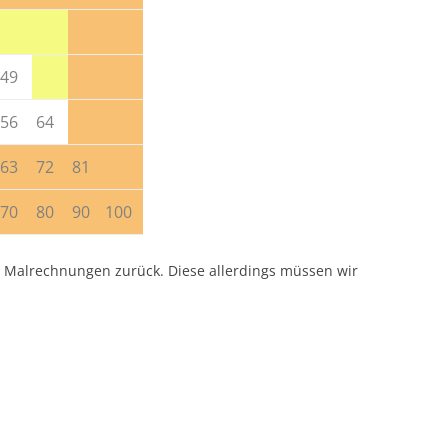
49
56
64
63
72
81
70
80
90
100
n Malrechnungen zurück. Diese allerdings müssen wir