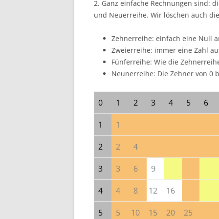
2. Ganz einfache Rechnungen sind: di
und Neuerreihe. Wir löschen auch di
Zehnerreihe: einfach eine Null 
Zweierreihe: immer eine Zahl au
Fünferreihe: Wie die Zehnerrei
Neunerreihe: Die Zehner von 0 bi
0
1
2
3
4
5
6
1
1
2
2
4
3
3
6
9
4
4
8
12
16
5
5
10
15
20
25