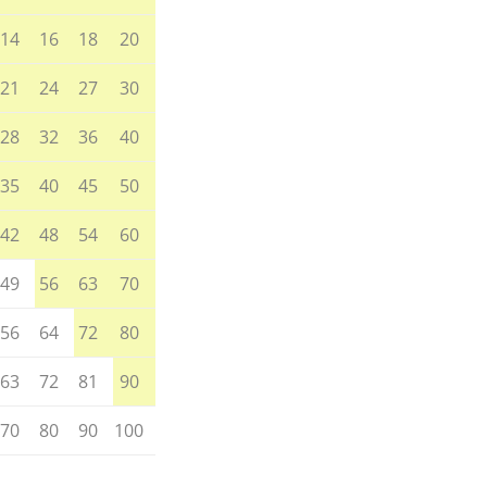
14
16
18
20
21
24
27
30
28
32
36
40
35
40
45
50
42
48
54
60
49
56
63
70
56
64
72
80
63
72
81
90
70
80
90
100