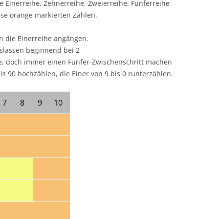
e Einerreihe, Zehnerreihe,
Zweierreihe,
Fünferreihe
ese orange markierten Zahlen.
an die Einerreihe angängen.
slassen beginnend bei 2
he, doch immer einen Fünfer-Zwischenschritt machen
s 90 hochzählen, die Einer von 9 bis 0 runterzählen.
7
8
9
10