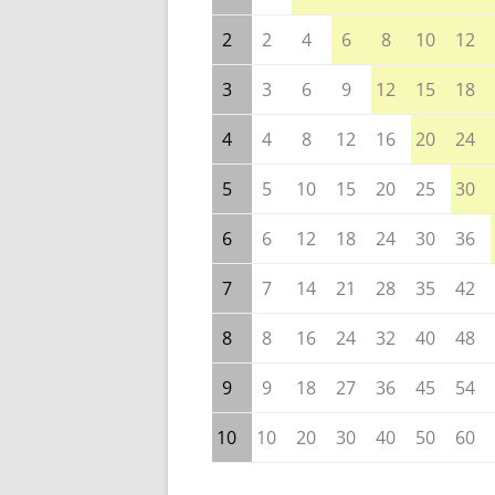
2
2
4
6
8
10
12
3
3
6
9
12
15
18
4
4
8
12
16
20
24
5
5
10
15
20
25
30
6
6
12
18
24
30
36
7
7
14
21
28
35
42
8
8
16
24
32
40
48
9
9
18
27
36
45
54
10
10
20
30
40
50
60