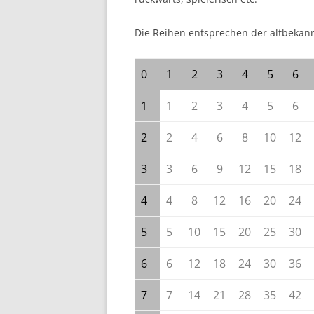
Die Reihen entsprechen der altbeka
0
1
2
3
4
5
6
1
1
2
3
4
5
6
2
2
4
6
8
10
12
3
3
6
9
12
15
18
4
4
8
12
16
20
24
5
5
10
15
20
25
30
6
6
12
18
24
30
36
7
7
14
21
28
35
42