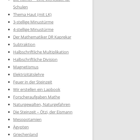
Schulen
Thema Haut (mit LK)
3-stellige Minustürme
4-stellige Minustürme
Der Mathematiker DR Kaprekar
Subtraktion
Halbschriftliche Multiplikation
Halbschriftliche Division
Magnetismus
Elektrizitätslehre
Feuer in der Steinzeit
Wir erstellen ein Lapbook
Forscheraufgaben Mathe
Naturgewalten, Naturgefahren
Die Steinzeit – Ötzi, der Eismann
Mesopotamien
Ägypten
Griechenland