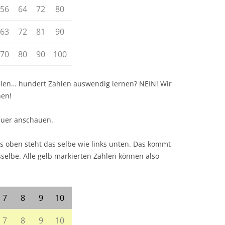
56
64
72
80
63
72
81
90
70
80
90
100
ahlen… hundert Zahlen auswendig lernen? NEIN! Wir
hen!
auer anschauen.
ts oben steht das selbe wie links unten. Das kommt
asselbe. Alle gelb markierten Zahlen können also
7
8
9
10
7
8
9
10