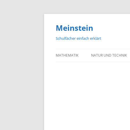
Meinstein
Schulfächer einfach erklärt
MATHEMATIK
NATUR UND TECHNIK
BIOLOGIE
PHYSIK
CHEMIE
GEOGRAFIE UND GEOL
ASTRONOMIE