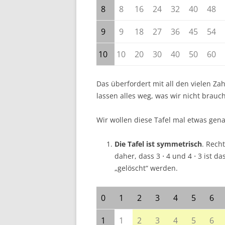
8
8
16
24
32
40
48
9
9
18
27
36
45
54
10
10
20
30
40
50
60
Das überfordert mit all den vielen Z
lassen alles weg, was wir nicht brauc
Wir wollen diese Tafel mal etwas gen
Die Tafel ist symmetrisch
. Rech
daher, dass 3 ⋅ 4 und 4 ⋅ 3 ist d
„gelöscht“ werden.
0
1
2
3
4
5
6
1
1
2
3
4
5
6