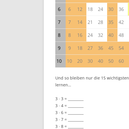
6
6
12
18
24
30
36
7
7
14
21
28
35
42
8
8
16
24
32
40
48
9
9
18
27
36
45
54
10
10
20
30
40
50
60
Und so bleiben nur die 15 wichtigste
lernen…
3 ∙ 3 = _________
3 ∙ 4 = _________
3 ∙ 6 = _________
3 ∙ 7 = _________
3 ∙ 8 = _________