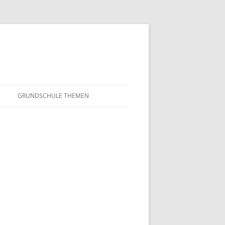
GRUNDSCHULE THEMEN
S
MATHEMATIK
IN DER SCHULE
DEUTSCH
SUNTERRICHT
NMG
E FILME
FRANZÖSISCH
AHL