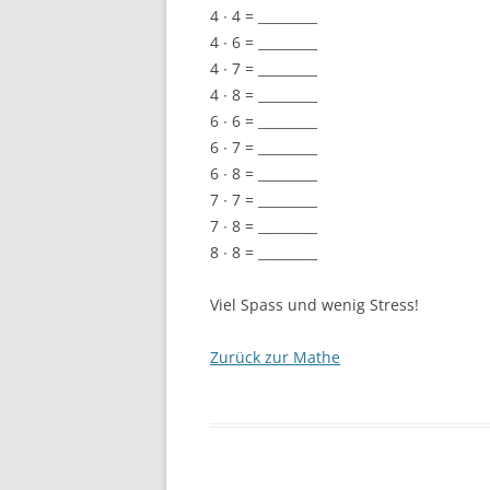
4 ∙ 4 = _________
4 ∙ 6 = _________
4 ∙ 7 = _________
4 ∙ 8 = _________
6 ∙ 6 = _________
6 ∙ 7 = _________
6 ∙ 8 = _________
7 ∙ 7 = _________
7 ∙ 8 = _________
8 ∙ 8 = _________
Viel Spass und wenig Stress!
Zurück zur Mathe