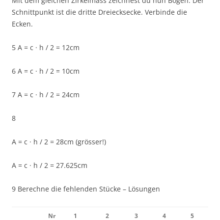
Mit dem gleichen Zirkelmass zeichnest du nun Bögen. Der
Schnittpunkt ist die dritte Dreiecksecke. Verbinde die
Ecken.
5 A = c · h / 2 = 12cm
6 A = c · h / 2 = 10cm
7 A = c · h / 2 = 24cm
8
A = c · h / 2 = 28cm (grösser!)
A = c · h / 2 = 27.625cm
9 Berechne die fehlenden Stücke – Lösungen
Nr
1
2
3
4
5