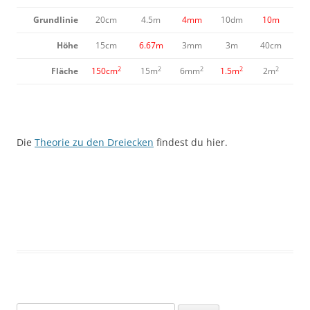
Grundlinie
20cm
4.5m
4mm
10dm
10m
Höhe
15cm
6.67m
3mm
3m
40cm
2
2
2
2
2
Fläche
150cm
15m
6mm
1.5m
2m
Die
Theorie zu den Dreiecken
findest du hier.