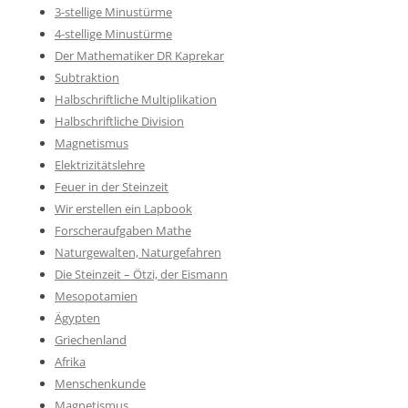
3-stellige Minustürme
4-stellige Minustürme
Der Mathematiker DR Kaprekar
Subtraktion
Halbschriftliche Multiplikation
Halbschriftliche Division
Magnetismus
Elektrizitätslehre
Feuer in der Steinzeit
Wir erstellen ein Lapbook
Forscheraufgaben Mathe
Naturgewalten, Naturgefahren
Die Steinzeit – Ötzi, der Eismann
Mesopotamien
Ägypten
Griechenland
Afrika
Menschenkunde
Magnetismus