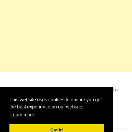
Mein Wunsch: dass alle Menschen ohne Krieg leben dürfen, dass
alle Menschen den Krieg verurteilen und sich von den
This website uses cookies to ensure you get
Kriegstreibern abwenden. Das wünsche ich mir.
the best experience on our website.
Learn more
Got it!