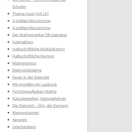
Schulen
Thema Haut (mit LK)
3-stellige Minustürme
4-stellige Minustürme
Der Mathematiker DR Kaprekar
Subtraktion
Halbschriftliche Multiplikation
Halbschriftliche Division
Magnetismus
Elektrizitätslehre
Feuer in der Steinzeit
Wir erstellen ein Lapbook
Forscheraufgaben Mathe
Naturgewalten, Naturgefahren
Die Steinzeit – Ötzi, der Eismann
Mesopotamien
Ägypten
Griechenland