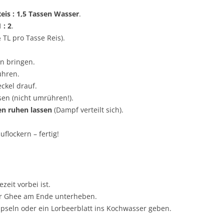
Reis : 1,5 Tassen Wasser
.
1 : 2
.
 TL pro Tasse Reis).
n bringen.
ühren.
eckel drauf.
sen (nicht umrühren!).
en ruhen lassen
(Dampf verteilt sich).
uflockern – fertig!
ezeit vorbei ist.
der Ghee am Ende unterheben.
eln oder ein Lorbeerblatt ins Kochwasser geben.