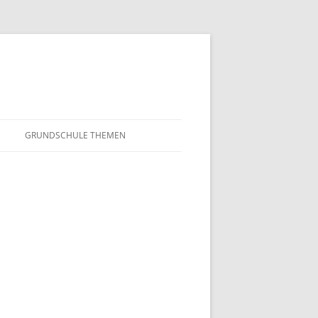
GRUNDSCHULE THEMEN
S
MATHEMATIK
IN DER SCHULE
DEUTSCH
SUNTERRICHT
NMG
E FILME
FRANZÖSISCH
AHL