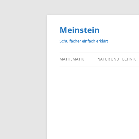
Meinstein
Schulfächer einfach erklärt
MATHEMATIK
NATUR UND TECHNIK
BIOLOGIE
PHYSIK
CHEMIE
GEOGRAFIE UND GEOL
ASTRONOMIE