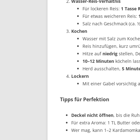
Wasser-Reis-Verhältnis
Für lockeren Reis:
1 Tasse 
Für etwas weicheren Reis:
Salz nach Geschmack (ca. ½
Kochen
Wasser mit Salz zum Koche
Reis hinzufügen, kurz umr
Hitze auf
niedrig
stellen, D
10–12 Minuten
köcheln las
Herd ausschalten,
5 Minut
Lockern
Mit einer Gabel vorsichtig a
Tipps für Perfektion
Deckel nicht öffnen
, bis die Ruh
Für extra Aroma: 1 TL Butter o
Wer mag, kann 1–2 Kardamomkaps