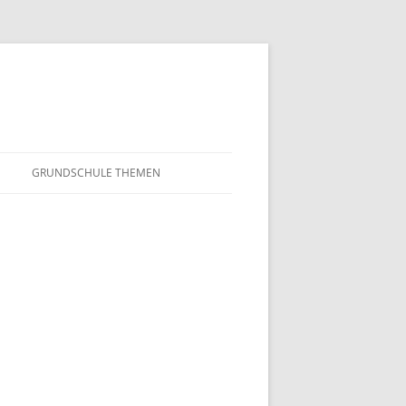
GRUNDSCHULE THEMEN
S
MATHEMATIK
IN DER SCHULE
DEUTSCH
SUNTERRICHT
NMG
E FILME
FRANZÖSISCH
AHL