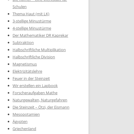
Schulen
Thema Haut (mit LK)
3-stellige Minustürme
4-stellige Minustürme
Der Mathematiker DR Kaprekar
Subtraktion
Halbschriftliche Multiplikation
Halbschriftliche Division
Magnetismus
Elektrizitätslehre
Feuer in der Steinzeit
Wir erstellen ein Lapbook
Forscheraufgaben Mathe
Naturgewalten, Naturgefahren
Die Steinzeit – Ötzi, der Eismann
Mesopotamien
Ägypten
Griechenland