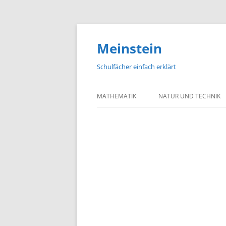
Meinstein
Schulfächer einfach erklärt
MATHEMATIK
NATUR UND TECHNIK
BIOLOGIE
PHYSIK
CHEMIE
GEOGRAFIE UND GEOL
ASTRONOMIE