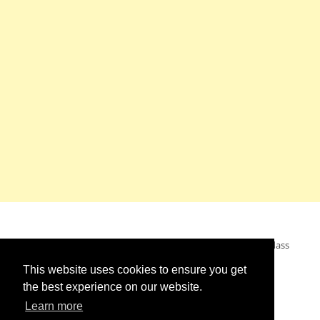
Mein Wunsch: dass alle Menschen ohne Krieg leben dürfen, dass
alle Menschen den Krieg verurteilen und sich von den
This website uses cookies to ensure you get
Kriegstreibern abwenden. Das wünsche ich mir.
the best experience on our website.
Learn more