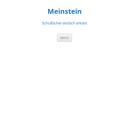
Meinstein
Schulfächer einfach erklärt
Zum
Menü
Inhalt
springen