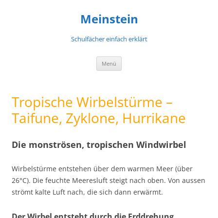
Meinstein
Schulfächer einfach erklärt
Zum
Menü
Inhalt
springen
Tropische Wirbelstürme –
Taifune, Zyklone, Hurrikane
Die monströsen, tropischen Windwirbel
Wirbelstürme entstehen über dem warmen Meer (über
26°C). Die feuchte Meeresluft steigt nach oben. Von aussen
strömt kalte Luft nach, die sich dann erwärmt.
Der Wirbel entsteht durch die Erddrehung