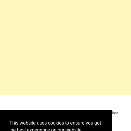
Mein Wunsch: dass alle Menschen ohne Krieg leben dürfen, dass
alle Menschen den Krieg verurteilen und sich von den
This website uses cookies to ensure you get
Kriegstreibern abwenden. Das wünsche ich mir.
the best experience on our website.