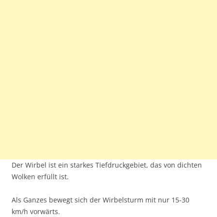
Der Wirbel ist ein starkes Tiefdruckgebiet, das von dichten
Wolken erfüllt ist.
Als Ganzes bewegt sich der Wirbelsturm mit nur 15-30
km/h vorwärts.