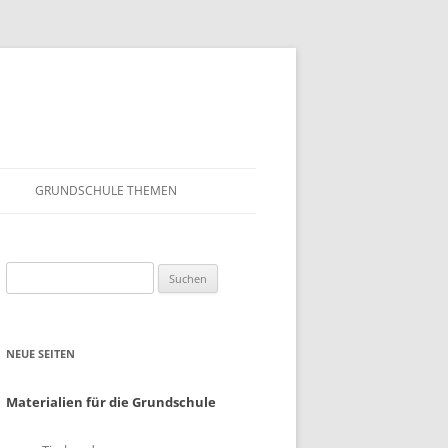
GRUNDSCHULE THEMEN
S
MATHEMATIK
Suchen
IN DER SCHULE
DEUTSCH
nach:
SUNTERRICHT
NMG
NEUE SEITEN
E FILME
FRANZÖSISCH
AHL
Materialien für die Grundschule