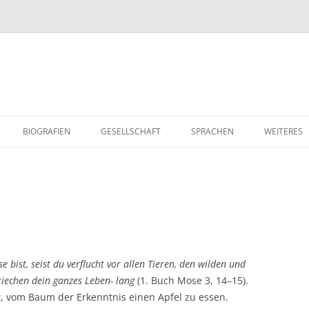
Zum
Inhalt
BIOGRAFIEN
GESELLSCHAFT
SPRACHEN
WEITERES
springen
GESCHICHTE UND GEGENWART
DEUTSCH
KOCHTIPP
WIRTSCHAFT UND ARBEIT
FRANZ
PROJEKTE 
POLITIK
ENGLISCH
RELIGION
OGIE
AKTUELLES
WERTVOLL
e bist, seist du verflucht vor allen Tieren, den wilden und
BERUFSW
iechen dein ganzes Leben- lang
(1. Buch Mose 3, 14–15).
at, vom Baum der Erkenntnis einen Apfel zu essen.