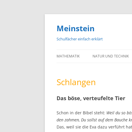
Meinstein
Schulfächer einfach erklärt
MATHEMATIK
NATUR UND TECHNIK
BIOLOGIE
Schlangen
PHYSIK
CHEMIE
Das böse, verteufelte Tier
GEOGRAFIE UND GEOL
Schon in der Bibel steht:
Weil du so bös
ASTRONOMIE
den zahmen, Du sollst auf dem Bauche kr
Das, weil sie die Eva dazu verführt h