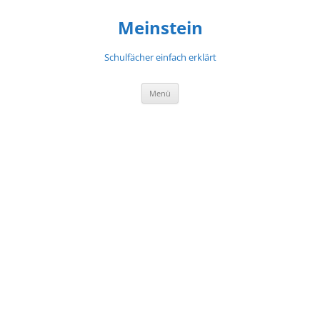
Meinstein
Schulfächer einfach erklärt
Zum
Menü
Inhalt
springen