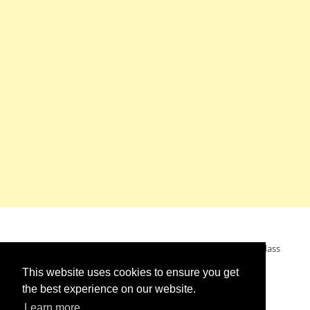
Mein Wunsch: dass alle Menschen ohne Krieg leben dürfen, dass
alle Menschen den Krieg verurteilen und sich von den
This website uses cookies to ensure you get
Kriegstreibern abwenden. Das wünsche ich mir.
the best experience on our website.
Learn more