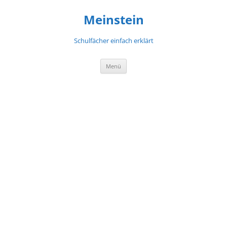
Meinstein
Schulfächer einfach erklärt
Zum
Menü
Inhalt
springen