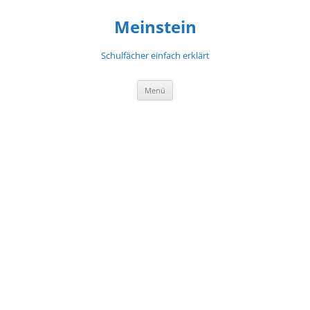
Meinstein
Schulfächer einfach erklärt
Zum
Menü
Inhalt
springen