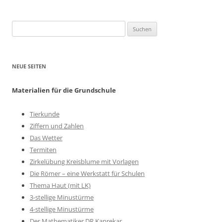
Suchen
nach:
NEUE SEITEN
Materialien für die Grundschule
Tierkunde
Ziffern und Zahlen
Das Wetter
Termiten
Zirkelübung Kreisblume mit Vorlagen
Die Römer – eine Werkstatt für Schulen
Thema Haut (mit LK)
3-stellige Minustürme
4-stellige Minustürme
Der Mathematiker DR Kaprekar