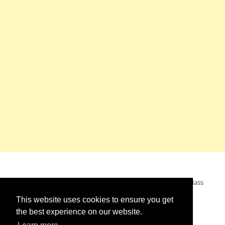
Mein Wunsch: dass alle Menschen ohne Krieg leben dürfen, dass
alle Menschen den Krieg verurteilen und sich von den
This website uses cookies to ensure you get
Kriegstreibern abwenden. Das wünsche ich mir.
the best experience on our website.