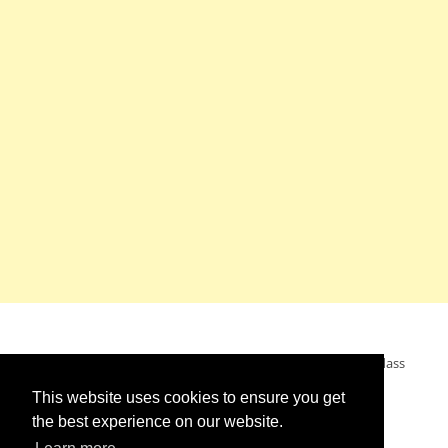
Mein Wunsch: dass alle Menschen ohne Krieg leben dürfen, dass
alle Menschen den Krieg verurteilen und sich von den
This website uses cookies to ensure you get
Kriegstreibern abwenden. Das wünsche ich mir.
the best experience on our website.