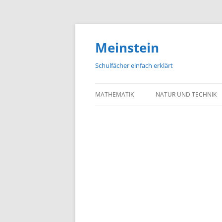
Meinstein
Schulfächer einfach erklärt
MATHEMATIK
NATUR UND TECHNIK
BIOLOGIE
PHYSIK
CHEMIE
GEOGRAFIE UND GEOL
ASTRONOMIE