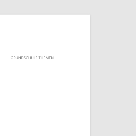
GRUNDSCHULE THEMEN
S
MATHEMATIK
IN DER SCHULE
DEUTSCH
SUNTERRICHT
NMG
E FILME
FRANZÖSISCH
AHL