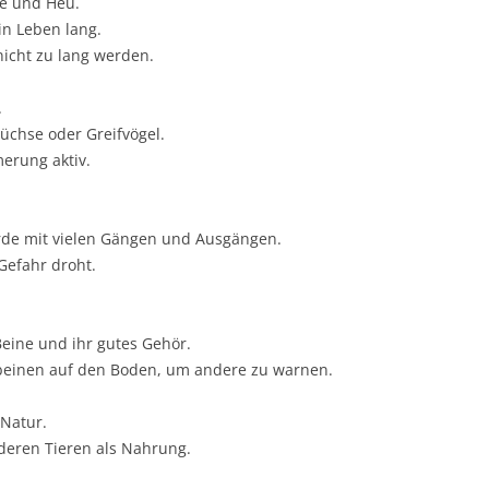
se und Heu.
n Leben lang.
nicht zu lang werden.
.
Füchse oder Greifvögel.
erung aktiv.
rde mit vielen Gängen und Ausgängen.
Gefahr droht.
Beine und ihr gutes Gehör.
rbeinen auf den Boden, um andere zu warnen.
 Natur.
deren Tieren als Nahrung.