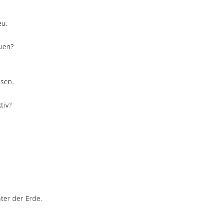
eu.
uen?
hsen.
tiv?
ter der Erde.