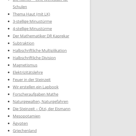
Schulen
Thema Haut (mit LK)
3-stellige Minustürme
4-stellige Minustürme
Der Mathematiker DR Kaprekar
Subtraktion
Halbschriftliche Multiplikation
Halbschriftliche Division
Magnetismus
Elektrizitätslehre
Feuer in der Steinzeit
Wir erstellen ein Lapbook
Forscheraufgaben Mathe
Naturgewalten, Naturgefahren
Die Steinzeit – Ötzi, der Eismann
Mesopotamien
Ägypten
Griechenland