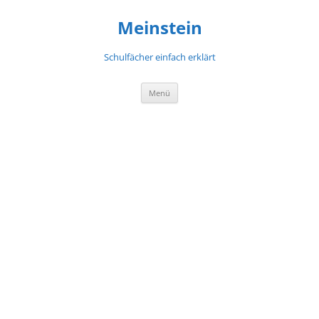
Meinstein
Schulfächer einfach erklärt
Zum
Menü
Inhalt
springen