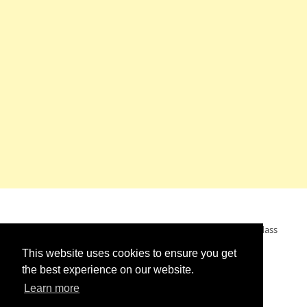
Mein Wunsch: dass alle Menschen ohne Krieg leben dürfen, dass
alle Menschen den Krieg verurteilen und sich von den
This website uses cookies to ensure you get
Kriegstreibern abwenden. Das wünsche ich mir.
the best experience on our website.
Learn more