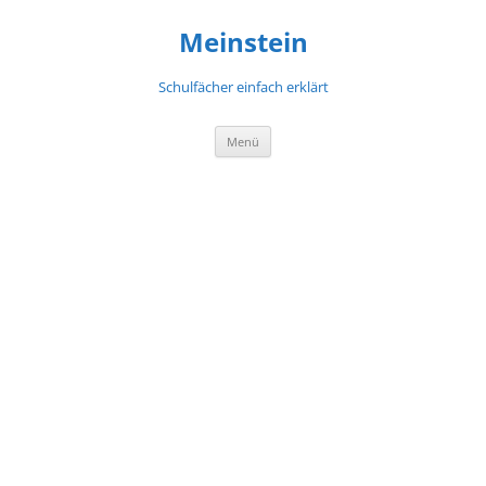
Meinstein
Schulfächer einfach erklärt
Zum
Menü
Inhalt
springen