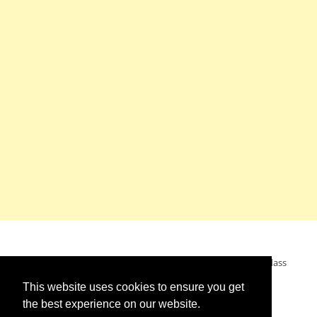
Mein Wunsch: dass alle Menschen ohne Krieg leben dürfen, dass
alle Menschen den Krieg verurteilen und sich von den
This website uses cookies to ensure you get
Kriegstreibern abwenden. Das wünsche ich mir.
the best experience on our website.