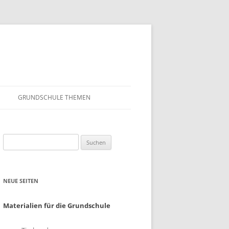
GRUNDSCHULE THEMEN
S
MATHEMATIK
Suchen
IN DER SCHULE
DEUTSCH
nach:
SUNTERRICHT
NMG
NEUE SEITEN
E FILME
FRANZÖSISCH
AHL
Materialien für die Grundschule