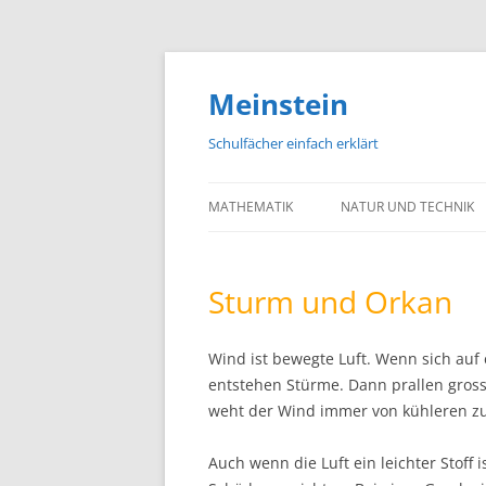
Meinstein
Schulfächer einfach erklärt
MATHEMATIK
NATUR UND TECHNIK
BIOLOGIE
Sturm und Orkan
PHYSIK
CHEMIE
Wind ist bewegte Luft. Wenn sich au
entstehen Stürme. Dann prallen gros
GEOGRAFIE UND GEOL
weht der Wind immer von kühleren z
ASTRONOMIE
Auch wenn die Luft ein leichter Stoff