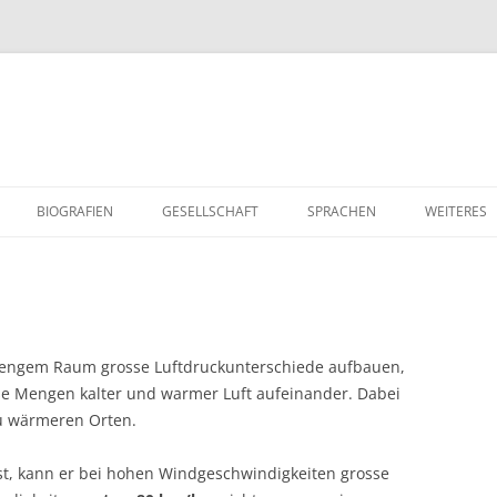
Zum
Inhalt
BIOGRAFIEN
GESELLSCHAFT
SPRACHEN
WEITERES
springen
GESCHICHTE UND GEGENWART
DEUTSCH
KOCHTIPP
WIRTSCHAFT UND ARBEIT
FRANZ
PROJEKTE 
POLITIK
ENGLISCH
RELIGION
f engem Raum grosse Luftdruckunterschiede aufbauen,
se Mengen kalter und warmer Luft aufeinander. Dabei
OGIE
AKTUELLES
WERTVOLL
u wärmeren Orten.
BERUFSW
 ist, kann er bei hohen Windgeschwindigkeiten grosse