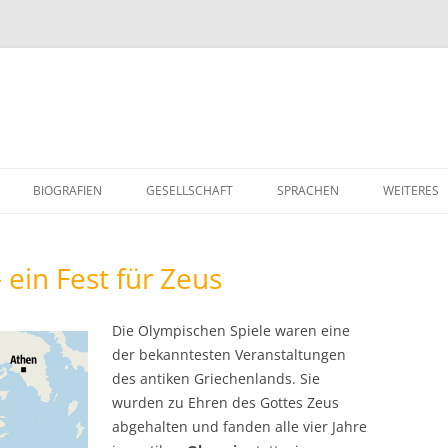
Zum
Inhalt
BIOGRAFIEN
GESELLSCHAFT
SPRACHEN
WEITERES
springen
GESCHICHTE UND GEGENWART
DEUTSCH
KOCHTIPP
 ein Fest für Zeus
WIRTSCHAFT UND ARBEIT
FRANZ
PROJEKTE 
POLITIK
ENGLISCH
RELIGION
Die Olympischen Spiele waren eine
der bekanntesten Veranstaltungen
OGIE
AKTUELLES
WERTVOLL
des antiken Griechenlands. Sie
BERUFSW
wurden zu Ehren des Gottes Zeus
abgehalten und fanden alle vier Jahre