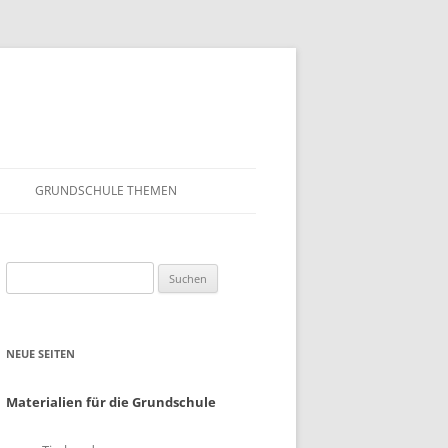
GRUNDSCHULE THEMEN
S
MATHEMATIK
Suchen
IN DER SCHULE
DEUTSCH
nach:
SUNTERRICHT
NMG
NEUE SEITEN
E FILME
FRANZÖSISCH
AHL
Materialien für die Grundschule