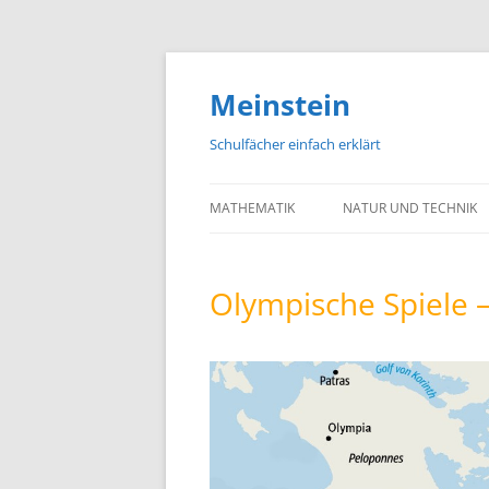
Meinstein
Schulfächer einfach erklärt
MATHEMATIK
NATUR UND TECHNIK
BIOLOGIE
Olympische Spiele –
PHYSIK
CHEMIE
GEOGRAFIE UND GEOL
ASTRONOMIE