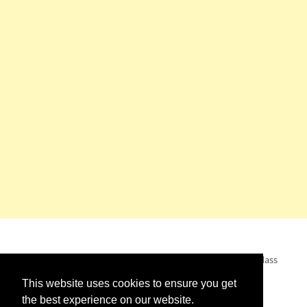
Mein Wunsch: dass alle Menschen ohne Krieg leben dürfen, dass
alle Menschen den Krieg verurteilen und sich von den
This website uses cookies to ensure you get
Kriegstreibern abwenden. Das wünsche ich mir.
the best experience on our website.