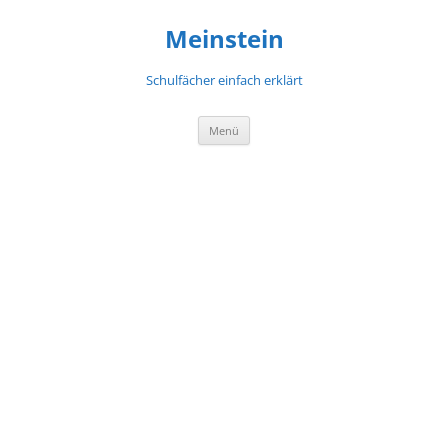
Meinstein
Schulfächer einfach erklärt
Zum
Menü
Inhalt
springen