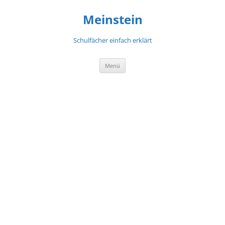
Meinstein
Schulfächer einfach erklärt
Zum
Menü
Inhalt
springen