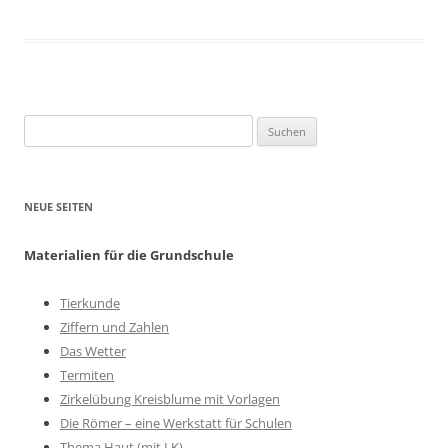
Suchen
nach:
NEUE SEITEN
Materialien für die Grundschule
Tierkunde
Ziffern und Zahlen
Das Wetter
Termiten
Zirkelübung Kreisblume mit Vorlagen
Die Römer – eine Werkstatt für Schulen
Thema Haut (mit LK)