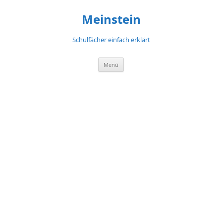
Meinstein
Schulfächer einfach erklärt
Zum
Menü
Inhalt
springen