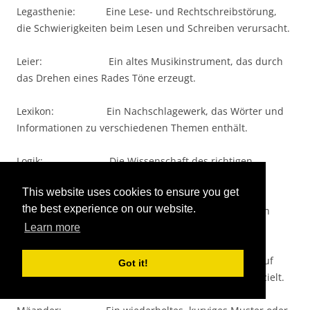
Legasthenie: Eine Lese- und Rechtschreibstörung,
die Schwierigkeiten beim Lesen und Schreiben verursacht.
Leier: Ein altes Musikinstrument, das durch
das Drehen eines Rades Töne erzeugt.
Lexikon: Ein Nachschlagewerk, das Wörter und
Informationen zu verschiedenen Themen enthält.
Logik: Die Wissenschaft des richtigen
Schlussfolgerns und des klaren Denkens.
This website uses cookies to ensure you get
the best experience on our website.
Logopädie: Die Therapie zur Verbesserung von
Sprach- und Kommunikationsstörungen.
Learn more
Lyrik: Eine Form der Dichtung, die oft auf
Got it!
emotionale Ausdrücke und künstlerische Sprache abzielt.