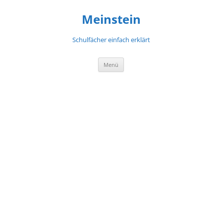
Meinstein
Schulfächer einfach erklärt
Zum
Menü
Inhalt
springen