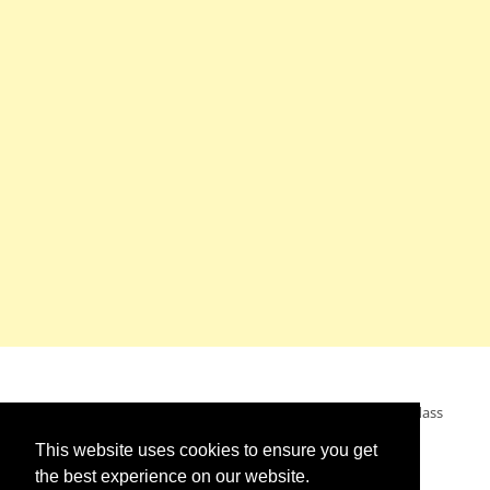
Mein Wunsch: dass alle Menschen ohne Krieg leben dürfen, dass
alle Menschen den Krieg verurteilen und sich von den
This website uses cookies to ensure you get
Kriegstreibern abwenden. Das wünsche ich mir.
the best experience on our website.